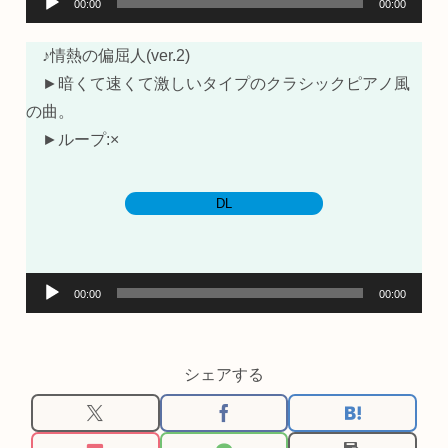
00:00
00:00
声
プ
♪情熱の偏屈人(ver.2)
レ
►暗くて速くて激しいタイプのクラシックピアノ風
ー
の曲。
ヤ
►ループ:×
ー
DL
音
00:00
00:00
声
プ
レ
シェアする
ー
ヤ