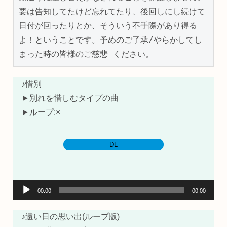
要は告知してたけど忘れてたり、後回しにし続けて
日付が回ったりとか、そういう不手際があり得る
よ！ということです。予めのご了承/やらかしてし
まった時の皆様のご慈悲 ください。
♪惜別
►別れを惜しむタイプの曲
►ループ:×
DL
音
00:00
00:00
声
プ
♪遠い日の思い出(ループ版)