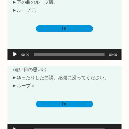
レ
►下の曲のループ版。
ー
►ループ:〇
ヤ
ー
DL
音
00:00
00:00
声
プ
♪遠い日の思い出
レ
►ゆったりした曲調。感傷に浸ってください。
ー
►ループ:×
ヤ
ー
DL
音