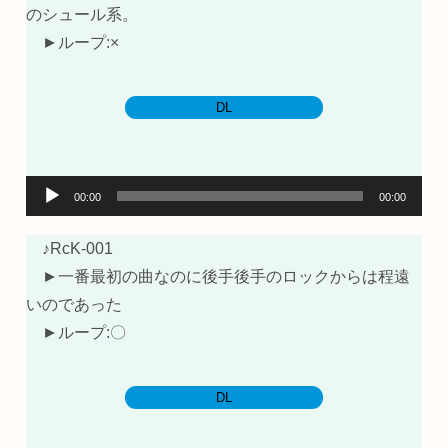
のシュール系。
►ループ:×
DL
音
00:00
00:00
声
プ
♪RcK-001
レ
►一番最初の曲なのに後手後手のロックからは程遠
ー
いのであった
ヤ
►ループ:〇
ー
DL